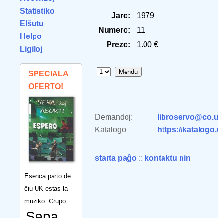
Statistiko
Jaro:
1979
Elŝutu
Numero:
11
Helpo
Prezo:
1.00 €
Ligiloj
SPECIALA
OFERTO!
Demandoj:
libroservo@co.u
Katalogo:
https://katalogo
starta paĝo
::
kontaktu nin
Esenca parto de
ĉiu UK estas la
muziko. Grupo
Sepa