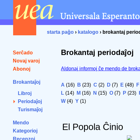
starta paĝo
›
katalogo
› brokantaj perio
Brokantaj periodaĵoj
Serĉado
Novaj varoj
Aldonaj informoj ĉe mendo de broka
Abonoj
Brokantaĵoj
A
(16)
B
(23)
C
(2)
D
(7)
E
(48)
F
L
(14)
M
(16)
N
(15)
O
(7)
P
(23)
Libroj
W
(4)
Y
(1)
Periodaĵoj
Turismaĵoj
Mendo
El Popola Ĉinio
Kategorioj
Recenzoj