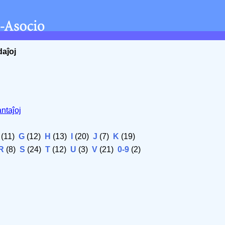
daĵoj
ntaĵoj
(11)
G
(12)
H
(13)
I
(20)
J
(7)
K
(19)
R
(8)
S
(24)
T
(12)
U
(3)
V
(21)
0-9
(2)