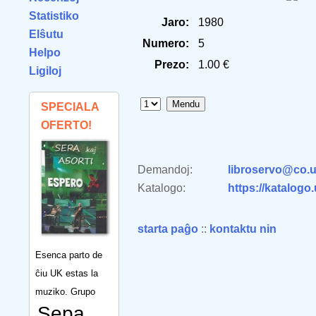
Statistiko
Jaro:
1980
Elŝutu
Numero:
5
Helpo
Prezo:
1.00 €
Ligiloj
SPECIALA
OFERTO!
Demandoj:
libroservo@co.u
Katalogo:
https://katalogo
starta paĝo
::
kontaktu nin
Esenca parto de
ĉiu UK estas la
muziko. Grupo
Sepa