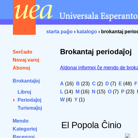
starta paĝo
›
katalogo
› brokantaj perio
Brokantaj periodaĵoj
Serĉado
Novaj varoj
Aldonaj informoj ĉe mendo de broka
Abonoj
Brokantaĵoj
A
(16)
B
(23)
C
(2)
D
(7)
E
(48)
F
L
(14)
M
(16)
N
(15)
O
(7)
P
(23)
Libroj
W
(4)
Y
(1)
Periodaĵoj
Turismaĵoj
Mendo
El Popola Ĉinio
Kategorioj
Recenzoj