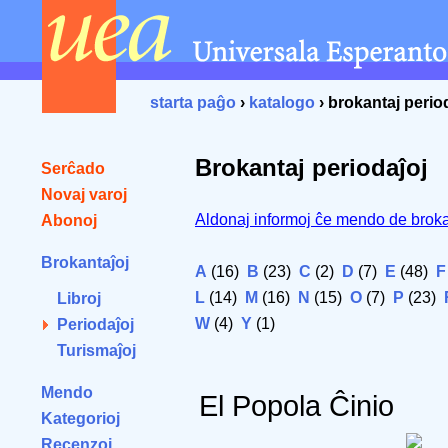
starta paĝo
›
katalogo
› brokantaj perio
Brokantaj periodaĵoj
Serĉado
Novaj varoj
Aldonaj informoj ĉe mendo de broka
Abonoj
Brokantaĵoj
A
(16)
B
(23)
C
(2)
D
(7)
E
(48)
F
L
(14)
M
(16)
N
(15)
O
(7)
P
(23)
Libroj
W
(4)
Y
(1)
Periodaĵoj
Turismaĵoj
Mendo
El Popola Ĉinio
Kategorioj
Recenzoj