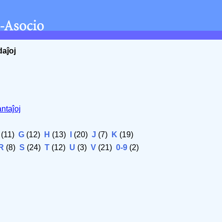
daĵoj
ntaĵoj
(11)
G
(12)
H
(13)
I
(20)
J
(7)
K
(19)
R
(8)
S
(24)
T
(12)
U
(3)
V
(21)
0-9
(2)