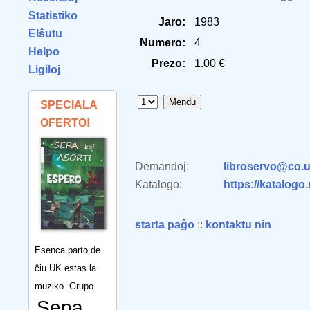
Statistiko
Jaro:
1983
Elŝutu
Numero:
4
Helpo
Prezo:
1.00 €
Ligiloj
SPECIALA
OFERTO!
Demandoj:
libroservo@co.u
Katalogo:
https://katalogo
starta paĝo
::
kontaktu nin
Esenca parto de
ĉiu UK estas la
muziko. Grupo
Sepa