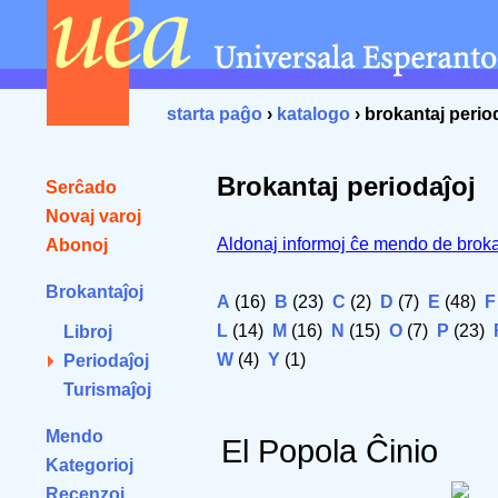
starta paĝo
›
katalogo
› brokantaj perio
Brokantaj periodaĵoj
Serĉado
Novaj varoj
Aldonaj informoj ĉe mendo de broka
Abonoj
Brokantaĵoj
A
(16)
B
(23)
C
(2)
D
(7)
E
(48)
F
L
(14)
M
(16)
N
(15)
O
(7)
P
(23)
Libroj
W
(4)
Y
(1)
Periodaĵoj
Turismaĵoj
Mendo
El Popola Ĉinio
Kategorioj
Recenzoj