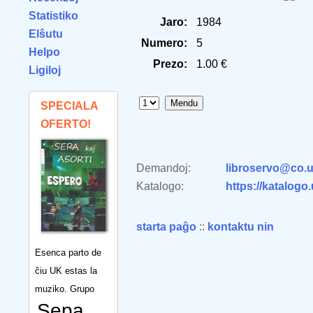
Statistiko
Jaro:
1984
Elŝutu
Numero:
5
Helpo
Prezo:
1.00 €
Ligiloj
SPECIALA
OFERTO!
Demandoj:
libroservo@co.u
Katalogo:
https://katalogo
starta paĝo
::
kontaktu nin
Esenca parto de
ĉiu UK estas la
muziko. Grupo
Sepa