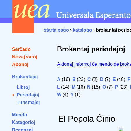
starta paĝo
›
katalogo
› brokantaj perio
Brokantaj periodaĵoj
Serĉado
Novaj varoj
Aldonaj informoj ĉe mendo de broka
Abonoj
Brokantaĵoj
A
(16)
B
(23)
C
(2)
D
(7)
E
(48)
F
L
(14)
M
(16)
N
(15)
O
(7)
P
(23)
Libroj
W
(4)
Y
(1)
Periodaĵoj
Turismaĵoj
Mendo
El Popola Ĉinio
Kategorioj
Recenzoj