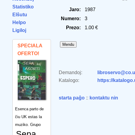
Statistiko
Jaro:
1987
Elŝutu
Numero:
3
Helpo
Prezo:
1.00 €
Ligiloj
SPECIALA
OFERTO!
Demandoj:
libroservo@co.u
Katalogo:
https://katalogo
starta paĝo
::
kontaktu nin
Esenca parto de
ĉiu UK estas la
muziko. Grupo
Sepa