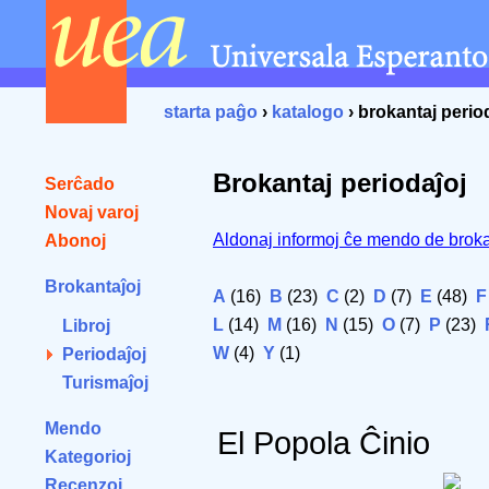
starta paĝo
›
katalogo
› brokantaj perio
Brokantaj periodaĵoj
Serĉado
Novaj varoj
Aldonaj informoj ĉe mendo de broka
Abonoj
Brokantaĵoj
A
(16)
B
(23)
C
(2)
D
(7)
E
(48)
F
L
(14)
M
(16)
N
(15)
O
(7)
P
(23)
Libroj
W
(4)
Y
(1)
Periodaĵoj
Turismaĵoj
Mendo
El Popola Ĉinio
Kategorioj
Recenzoj