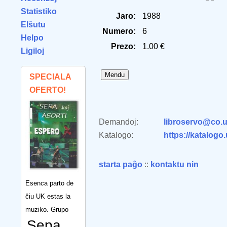
Statistiko
Jaro:
1988
Elŝutu
Numero:
6
Helpo
Prezo:
1.00 €
Ligiloj
SPECIALA
OFERTO!
Demandoj:
libroservo@co.u
Katalogo:
https://katalogo
starta paĝo
::
kontaktu nin
Esenca parto de
ĉiu UK estas la
muziko. Grupo
Sepa