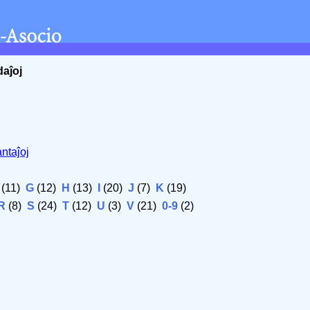
daĵoj
ntaĵoj
(11)
G
(12)
H
(13)
I
(20)
J
(7)
K
(19)
R
(8)
S
(24)
T
(12)
U
(3)
V
(21)
0-9
(2)