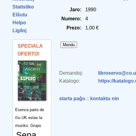
Statistiko
Jaro:
1990
Elŝutu
Numero:
4
Helpo
Prezo:
1.00 €
Ligiloj
SPECIALA
OFERTO!
Demandoj:
libroservo@co.u
Katalogo:
https://katalogo
starta paĝo
::
kontaktu nin
Esenca parto de
ĉiu UK estas la
muziko. Grupo
Sepa