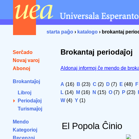
starta paĝo
›
katalogo
› brokantaj perio
Brokantaj periodaĵoj
Serĉado
Novaj varoj
Aldonaj informoj ĉe mendo de broka
Abonoj
Brokantaĵoj
A
(16)
B
(23)
C
(2)
D
(7)
E
(48)
F
L
(14)
M
(16)
N
(15)
O
(7)
P
(23)
Libroj
W
(4)
Y
(1)
Periodaĵoj
Turismaĵoj
Mendo
El Popola Ĉinio
Kategorioj
Recenzoj