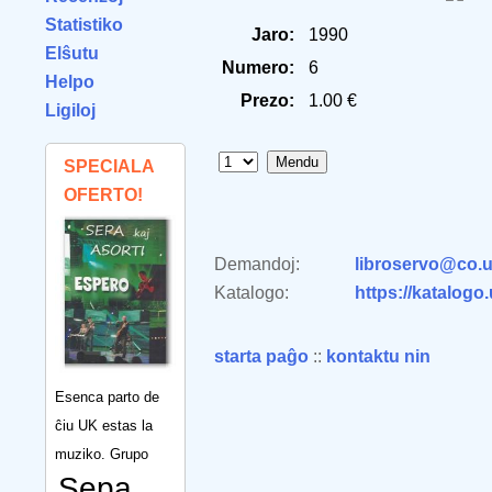
Statistiko
Jaro:
1990
Elŝutu
Numero:
6
Helpo
Prezo:
1.00 €
Ligiloj
SPECIALA
OFERTO!
Demandoj:
libroservo@co.u
Katalogo:
https://katalogo
starta paĝo
::
kontaktu nin
Esenca parto de
ĉiu UK estas la
muziko. Grupo
Sepa