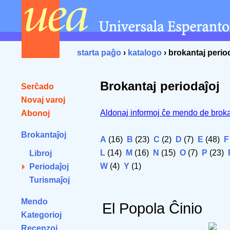
starta paĝo
›
katalogo
› brokantaj perio
Brokantaj periodaĵoj
Serĉado
Novaj varoj
Aldonaj informoj ĉe mendo de broka
Abonoj
Brokantaĵoj
A
(16)
B
(23)
C
(2)
D
(7)
E
(48)
F
L
(14)
M
(16)
N
(15)
O
(7)
P
(23)
Libroj
W
(4)
Y
(1)
Periodaĵoj
Turismaĵoj
Mendo
El Popola Ĉinio
Kategorioj
Recenzoj