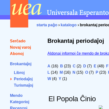
starta paĝo
›
katalogo
› brokantaj perio
Brokantaj periodaĵoj
Serĉado
Novaj varoj
Aldonaj informoj ĉe mendo de broka
Abonoj
Brokantaĵoj
A
(16)
B
(23)
C
(2)
D
(7)
E
(48)
F
L
(14)
M
(16)
N
(15)
O
(7)
P
(23)
Libroj
W
(4)
Y
(1)
Periodaĵoj
Turismaĵoj
Mendo
El Popola Ĉinio
Kategorioj
Recenzoj