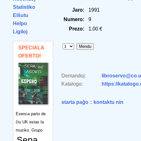
Statistiko
Jaro:
1991
Elŝutu
Numero:
9
Helpo
Prezo:
1.00 €
Ligiloj
SPECIALA
OFERTO!
Demandoj:
libroservo@co.u
Katalogo:
https://katalogo
starta paĝo
::
kontaktu nin
Esenca parto de
ĉiu UK estas la
muziko. Grupo
Sepa