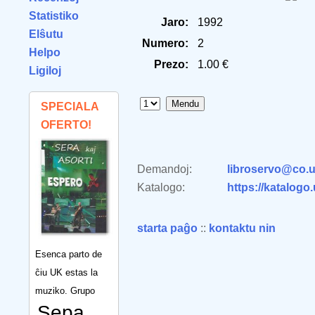
Statistiko
Jaro:
1992
Elŝutu
Numero:
2
Helpo
Prezo:
1.00 €
Ligiloj
SPECIALA
OFERTO!
Demandoj:
libroservo@co.u
Katalogo:
https://katalogo
starta paĝo
::
kontaktu nin
Esenca parto de
ĉiu UK estas la
muziko. Grupo
Sepa