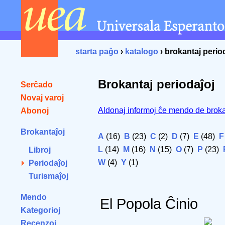
starta paĝo
›
katalogo
› brokantaj perio
Brokantaj periodaĵoj
Serĉado
Novaj varoj
Aldonaj informoj ĉe mendo de broka
Abonoj
Brokantaĵoj
A
(16)
B
(23)
C
(2)
D
(7)
E
(48)
F
L
(14)
M
(16)
N
(15)
O
(7)
P
(23)
Libroj
W
(4)
Y
(1)
Periodaĵoj
Turismaĵoj
Mendo
El Popola Ĉinio
Kategorioj
Recenzoj