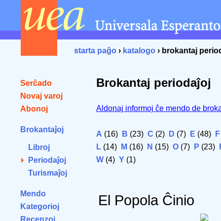
starta paĝo
›
katalogo
› brokantaj perio
Brokantaj periodaĵoj
Serĉado
Novaj varoj
Aldonaj informoj ĉe mendo de broka
Abonoj
Brokantaĵoj
A
(16)
B
(23)
C
(2)
D
(7)
E
(48)
F
L
(14)
M
(16)
N
(15)
O
(7)
P
(23)
Libroj
W
(4)
Y
(1)
Periodaĵoj
Turismaĵoj
Mendo
El Popola Ĉinio
Kategorioj
Recenzoj