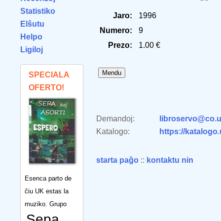
Statistiko
Jaro:
1996
Elŝutu
Numero:
9
Helpo
Prezo:
1.00 €
Ligiloj
SPECIALA
OFERTO!
Demandoj:
libroservo@co.u
Katalogo:
https://katalogo
starta paĝo
::
kontaktu nin
Esenca parto de
ĉiu UK estas la
muziko. Grupo
Sepa