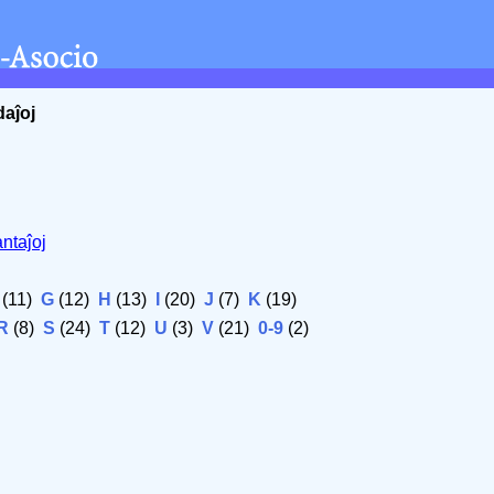
daĵoj
ntaĵoj
(11)
G
(12)
H
(13)
I
(20)
J
(7)
K
(19)
R
(8)
S
(24)
T
(12)
U
(3)
V
(21)
0-9
(2)