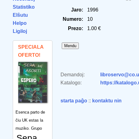
Statistiko
Jaro:
1996
Elŝutu
Numero:
10
Helpo
Prezo:
1.00 €
Ligiloj
SPECIALA
OFERTO!
Demandoj:
libroservo@co.u
Katalogo:
https://katalogo
starta paĝo
::
kontaktu nin
Esenca parto de
ĉiu UK estas la
muziko. Grupo
Sepa