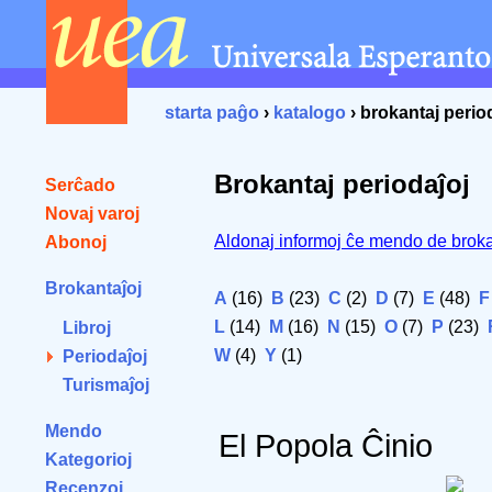
starta paĝo
›
katalogo
› brokantaj perio
Brokantaj periodaĵoj
Serĉado
Novaj varoj
Aldonaj informoj ĉe mendo de broka
Abonoj
Brokantaĵoj
A
(16)
B
(23)
C
(2)
D
(7)
E
(48)
F
L
(14)
M
(16)
N
(15)
O
(7)
P
(23)
Libroj
W
(4)
Y
(1)
Periodaĵoj
Turismaĵoj
Mendo
El Popola Ĉinio
Kategorioj
Recenzoj