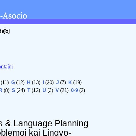
daĵoj
ntaĵoj
(11)
G
(12)
H
(13)
I
(20)
J
(7)
K
(19)
R
(8)
S
(24)
T
(12)
U
(3)
V
(21)
0-9
(2)
 & Language Planning
blemoj kaj Lingvo-