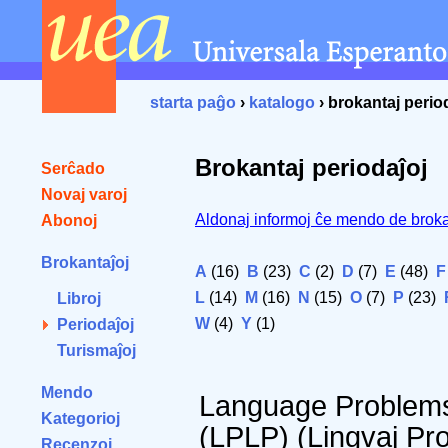
starta paĝo
›
katalogo
› brokantaj perio
Brokantaj periodaĵoj
Serĉado
Novaj varoj
Aldonaj informoj ĉe mendo de broka
Abonoj
Brokantaĵoj
A
(16)
B
(23)
C
(2)
D
(7)
E
(48)
F
L
(14)
M
(16)
N
(15)
O
(7)
P
(23)
Libroj
W
(4)
Y
(1)
Periodaĵoj
Turismaĵoj
Mendo
Language Problems
Kategorioj
(LPLP) (Lingvaj Pro
Recenzoj