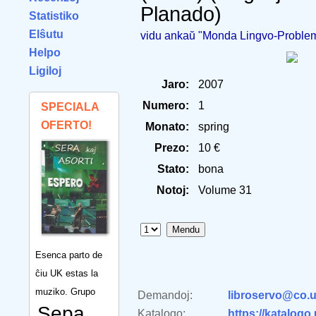
Planado)
Statistiko
Elŝutu
vidu ankaŭ "Monda Lingvo-Problem
Helpo
Ligiloj
Jaro:
2007
Numero:
1
SPECIALA
OFERTO!
Monato:
spring
Prezo:
10 €
Stato:
bona
Notoj:
Volume 31
Esenca parto de
ĉiu UK estas la
muziko. Grupo
Demandoj:
libroservo@co.u
Sepa
Katalogo:
https://katalogo