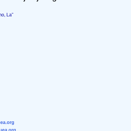
o, La"
ea.org
.uea.org