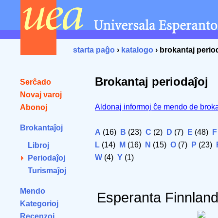
starta paĝo
›
katalogo
› brokantaj perio
Brokantaj periodaĵoj
Serĉado
Novaj varoj
Aldonaj informoj ĉe mendo de broka
Abonoj
Brokantaĵoj
A
(16)
B
(23)
C
(2)
D
(7)
E
(48)
F
L
(14)
M
(16)
N
(15)
O
(7)
P
(23)
Libroj
W
(4)
Y
(1)
Periodaĵoj
Turismaĵoj
Mendo
Esperanta Finnlan
Kategorioj
Recenzoj