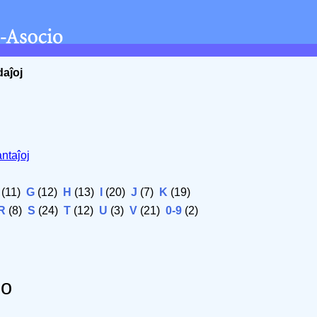
daĵoj
ntaĵoj
(11)
G
(12)
H
(13)
I
(20)
J
(7)
K
(19)
R
(8)
S
(24)
T
(12)
U
(3)
V
(21)
0-9
(2)
do