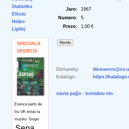
Statistiko
Jaro:
1967
Elŝutu
Numero:
5
Helpo
Prezo:
1.00 €
Ligiloj
SPECIALA
OFERTO!
Demandoj:
libroservo@co.u
Katalogo:
https://katalogo
starta paĝo
::
kontaktu nin
Esenca parto de
ĉiu UK estas la
muziko. Grupo
Sepa