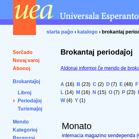
starta paĝo
›
katalogo
› brokantaj perio
Brokantaj periodaĵoj
Serĉado
Novaj varoj
Aldonaj informoj ĉe mendo de broka
Abonoj
Brokantaĵoj
A
(16)
B
(23)
C
(2)
D
(7)
E
(48)
F
L
(14)
M
(16)
N
(15)
O
(7)
P
(23)
Libroj
W
(4)
Y
(1)
Periodaĵoj
Turismaĵoj
Mendo
Monato
Kategorioj
internacia magazino sendependa 
Recenzoj