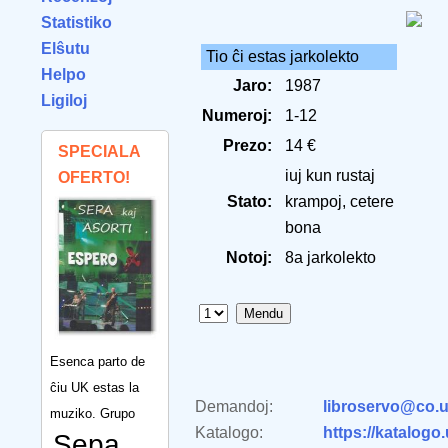
Statistiko
Elŝutu
Tio ĉi estas jarkolekto
Helpo
Jaro:
1987
Ligiloj
Numeroj:
1-12
Prezo:
14 €
SPECIALA
iuj kun rustaj
OFERTO!
Stato:
krampoj, cetere
bona
Notoj:
8a jarkolekto
Esenca parto de
ĉiu UK estas la
Demandoj:
libroservo@co.u
muziko. Grupo
Katalogo:
https://katalogo
Sepa