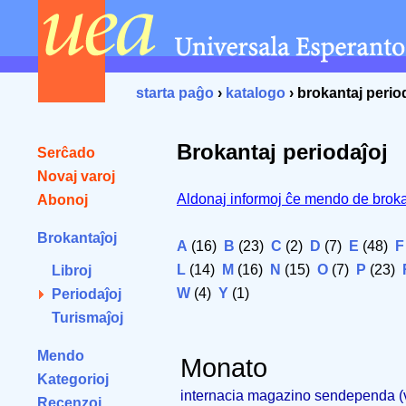
starta paĝo
›
katalogo
› brokantaj perio
Brokantaj periodaĵoj
Serĉado
Novaj varoj
Aldonaj informoj ĉe mendo de broka
Abonoj
Brokantaĵoj
A
(16)
B
(23)
C
(2)
D
(7)
E
(48)
F
L
(14)
M
(16)
N
(15)
O
(7)
P
(23)
Libroj
W
(4)
Y
(1)
Periodaĵoj
Turismaĵoj
Mendo
Monato
Kategorioj
internacia magazino sendependa 
Recenzoj