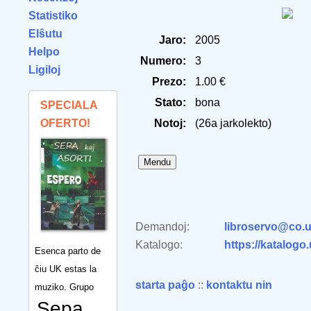
Statistiko
Elŝutu
Jaro:
2005
Helpo
Numero:
3
Ligiloj
Prezo:
1.00 €
Stato:
bona
SPECIALA
OFERTO!
Notoj:
(26a jarkolekto)
Demandoj:
libroservo@co.u
Katalogo:
https://katalogo
Esenca parto de
ĉiu UK estas la
starta paĝo
::
kontaktu nin
muziko. Grupo
Sepa