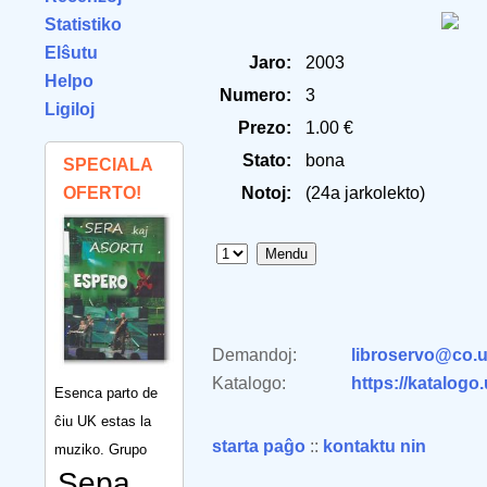
Statistiko
Elŝutu
Jaro:
2003
Helpo
Numero:
3
Ligiloj
Prezo:
1.00 €
Stato:
bona
SPECIALA
OFERTO!
Notoj:
(24a jarkolekto)
Demandoj:
libroservo@co.u
Katalogo:
https://katalogo
Esenca parto de
ĉiu UK estas la
starta paĝo
::
kontaktu nin
muziko. Grupo
Sepa