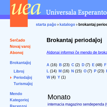
starta paĝo
›
katalogo
› brokantaj perio
Brokantaj periodaĵoj
Serĉado
Novaj varoj
Aldonaj informoj ĉe mendo de broka
Abonoj
Brokantaĵoj
A
(16)
B
(23)
C
(2)
D
(7)
E
(48)
F
L
(14)
M
(16)
N
(15)
O
(7)
P
(23)
Libroj
W
(4)
Y
(1)
Periodaĵoj
Turismaĵoj
Mendo
Monato
Kategorioj
internacia magazino sendependa 
Recenzoj