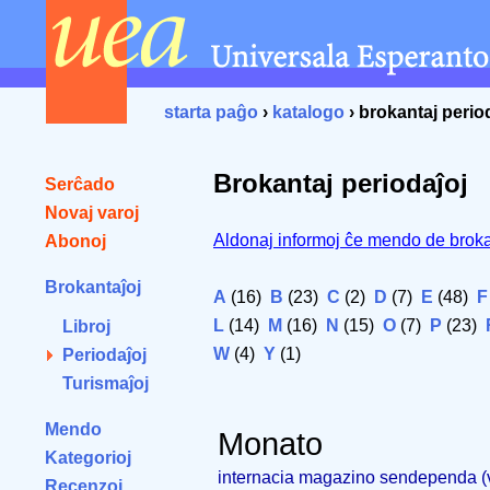
starta paĝo
›
katalogo
› brokantaj perio
Brokantaj periodaĵoj
Serĉado
Novaj varoj
Aldonaj informoj ĉe mendo de broka
Abonoj
Brokantaĵoj
A
(16)
B
(23)
C
(2)
D
(7)
E
(48)
F
L
(14)
M
(16)
N
(15)
O
(7)
P
(23)
Libroj
W
(4)
Y
(1)
Periodaĵoj
Turismaĵoj
Mendo
Monato
Kategorioj
internacia magazino sendependa 
Recenzoj