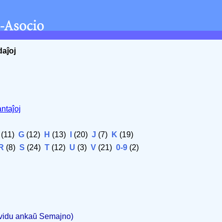
daĵoj
ntaĵoj
(11)
G
(12)
H
(13)
I
(20)
J
(7)
K
(19)
R
(8)
S
(24)
T
(12)
U
(3)
V
(21)
0-9
(2)
(vidu ankaŭ Semajno)