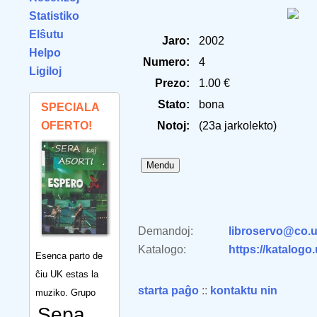
Statistiko
Elŝutu
Jaro:
2002
Helpo
Numero:
4
Ligiloj
Prezo:
1.00 €
Stato:
bona
SPECIALA
OFERTO!
Notoj:
(23a jarkolekto)
Demandoj:
libroservo@co.u
Katalogo:
https://katalogo
Esenca parto de
ĉiu UK estas la
starta paĝo
::
kontaktu nin
muziko. Grupo
Sepa