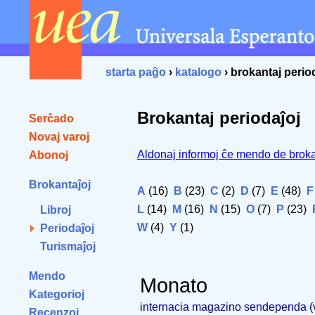
starta paĝo
›
katalogo
› brokantaj perio
Brokantaj periodaĵoj
Serĉado
Novaj varoj
Aldonaj informoj ĉe mendo de broka
Abonoj
Brokantaĵoj
A
(16)
B
(23)
C
(2)
D
(7)
E
(48)
F
L
(14)
M
(16)
N
(15)
O
(7)
P
(23)
Libroj
W
(4)
Y
(1)
Periodaĵoj
Turismaĵoj
Mendo
Monato
Kategorioj
internacia magazino sendependa 
Recenzoj