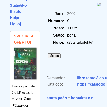
Statistiko
Elŝutu
Jaro:
2002
Helpo
Numero:
9
Ligiloj
Prezo:
1.00 €
Stato:
bona
SPECIALA
OFERTO!
Notoj:
(23a jarkolekto)
Demandoj:
libroservo@co.u
Katalogo:
https://katalogo
Esenca parto de
ĉiu UK estas la
starta paĝo
::
kontaktu nin
muziko. Grupo
Sepa