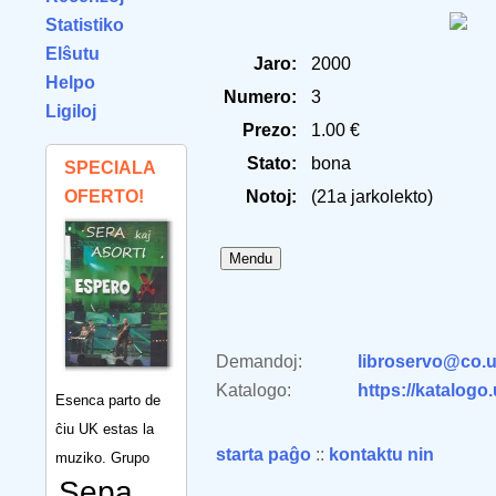
Statistiko
Elŝutu
Jaro:
2000
Helpo
Numero:
3
Ligiloj
Prezo:
1.00 €
Stato:
bona
SPECIALA
OFERTO!
Notoj:
(21a jarkolekto)
Demandoj:
libroservo@co.u
Katalogo:
https://katalogo
Esenca parto de
ĉiu UK estas la
starta paĝo
::
kontaktu nin
muziko. Grupo
Sepa