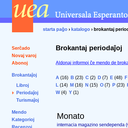
starta paĝo
›
katalogo
› brokantaj perio
Brokantaj periodaĵoj
Serĉado
Novaj varoj
Aldonaj informoj ĉe mendo de broka
Abonoj
Brokantaĵoj
A
(16)
B
(23)
C
(2)
D
(7)
E
(48)
F
L
(14)
M
(16)
N
(15)
O
(7)
P
(23)
Libroj
W
(4)
Y
(1)
Periodaĵoj
Turismaĵoj
Mendo
Monato
Kategorioj
internacia magazino sendependa 
Recenzoj