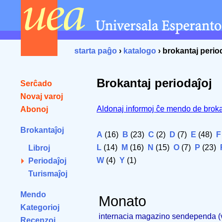
starta paĝo
›
katalogo
› brokantaj perio
Brokantaj periodaĵoj
Serĉado
Novaj varoj
Aldonaj informoj ĉe mendo de broka
Abonoj
Brokantaĵoj
A
(16)
B
(23)
C
(2)
D
(7)
E
(48)
F
L
(14)
M
(16)
N
(15)
O
(7)
P
(23)
Libroj
W
(4)
Y
(1)
Periodaĵoj
Turismaĵoj
Mendo
Monato
Kategorioj
internacia magazino sendependa 
Recenzoj