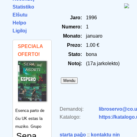
Statistiko
Elŝutu
Jaro:
1996
Helpo
Numero:
1
Ligiloj
Monato:
januaro
Prezo:
1.00 €
SPECIALA
OFERTO!
Stato:
bona
Notoj:
(17a jarkolekto)
Demandoj:
libroservo@co.u
Esenca parto de
Katalogo:
https://katalogo
ĉiu UK estas la
muziko. Grupo
Sepa
starta paĝo
::
kontaktu nin