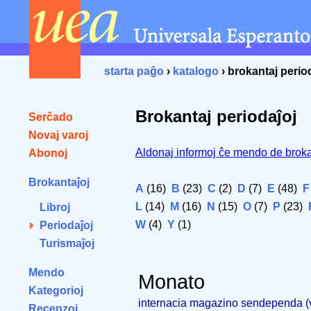
starta paĝo
›
katalogo
› brokantaj perio
Brokantaj periodaĵoj
Serĉado
Novaj varoj
Aldonaj informoj ĉe mendo de broka
Abonoj
Brokantaĵoj
A
(16)
B
(23)
C
(2)
D
(7)
E
(48)
F
L
(14)
M
(16)
N
(15)
O
(7)
P
(23)
Libroj
W
(4)
Y
(1)
Periodaĵoj
Turismaĵoj
Mendo
Monato
Kategorioj
internacia magazino sendependa 
Recenzoj