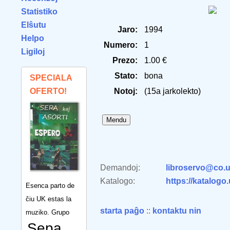
Statistiko
Elŝutu
Jaro:
1994
Helpo
Numero:
1
Ligiloj
Prezo:
1.00 €
Stato:
bona
SPECIALA
OFERTO!
Notoj:
(15a jarkolekto)
Demandoj:
libroservo@co.u
Katalogo:
https://katalogo
Esenca parto de
ĉiu UK estas la
starta paĝo
::
kontaktu nin
muziko. Grupo
Sepa