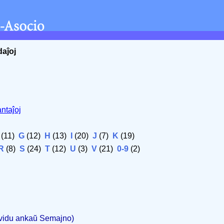
daĵoj
ntaĵoj
(11)
G
(12)
H
(13)
I
(20)
J
(7)
K
(19)
R
(8)
S
(24)
T
(12)
U
(3)
V
(21)
0-9
(2)
(vidu ankaŭ Semajno)