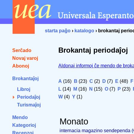
starta paĝo
›
katalogo
› brokantaj perio
Brokantaj periodaĵoj
Serĉado
Novaj varoj
Aldonaj informoj ĉe mendo de broka
Abonoj
Brokantaĵoj
A
(16)
B
(23)
C
(2)
D
(7)
E
(48)
F
L
(14)
M
(16)
N
(15)
O
(7)
P
(23)
Libroj
W
(4)
Y
(1)
Periodaĵoj
Turismaĵoj
Mendo
Monato
Kategorioj
internacia magazino sendependa 
Recenzoj