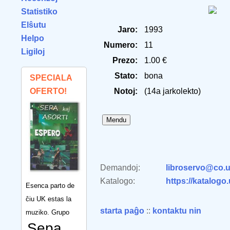
Statistiko
Elŝutu
Jaro:
1993
Helpo
Numero:
11
Ligiloj
Prezo:
1.00 €
Stato:
bona
SPECIALA
OFERTO!
Notoj:
(14a jarkolekto)
Demandoj:
libroservo@co.u
Katalogo:
https://katalogo
Esenca parto de
ĉiu UK estas la
starta paĝo
::
kontaktu nin
muziko. Grupo
Sepa