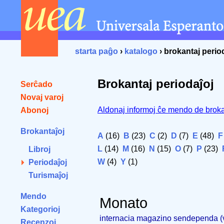
starta paĝo
›
katalogo
› brokantaj perio
Brokantaj periodaĵoj
Serĉado
Novaj varoj
Aldonaj informoj ĉe mendo de broka
Abonoj
Brokantaĵoj
A
(16)
B
(23)
C
(2)
D
(7)
E
(48)
F
L
(14)
M
(16)
N
(15)
O
(7)
P
(23)
Libroj
W
(4)
Y
(1)
Periodaĵoj
Turismaĵoj
Mendo
Monato
Kategorioj
internacia magazino sendependa 
Recenzoj