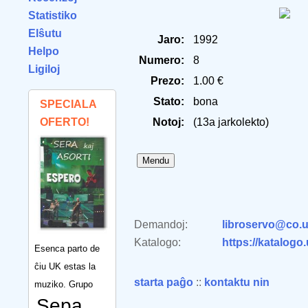
Statistiko
Elŝutu
Jaro:
1992
Helpo
Numero:
8
Ligiloj
Prezo:
1.00 €
Stato:
bona
SPECIALA
OFERTO!
Notoj:
(13a jarkolekto)
Demandoj:
libroservo@co.u
Katalogo:
https://katalogo
Esenca parto de
ĉiu UK estas la
starta paĝo
::
kontaktu nin
muziko. Grupo
Sepa