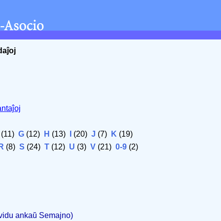
daĵoj
ntaĵoj
(11)
G
(12)
H
(13)
I
(20)
J
(7)
K
(19)
R
(8)
S
(24)
T
(12)
U
(3)
V
(21)
0-9
(2)
(vidu ankaŭ Semajno)