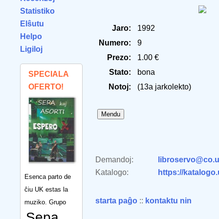
Statistiko
Elŝutu
Jaro:
1992
Helpo
Numero:
9
Ligiloj
Prezo:
1.00 €
Stato:
bona
SPECIALA
OFERTO!
Notoj:
(13a jarkolekto)
Demandoj:
libroservo@co.u
Katalogo:
https://katalogo
Esenca parto de
ĉiu UK estas la
starta paĝo
::
kontaktu nin
muziko. Grupo
Sepa