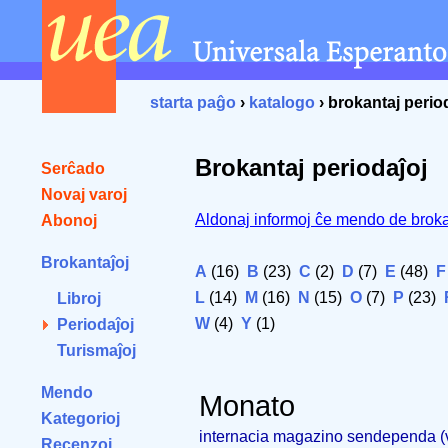
starta paĝo
›
katalogo
› brokantaj perio
Brokantaj periodaĵoj
Serĉado
Novaj varoj
Aldonaj informoj ĉe mendo de broka
Abonoj
Brokantaĵoj
A
(16)
B
(23)
C
(2)
D
(7)
E
(48)
F
L
(14)
M
(16)
N
(15)
O
(7)
P
(23)
Libroj
W
(4)
Y
(1)
Periodaĵoj
Turismaĵoj
Mendo
Monato
Kategorioj
internacia magazino sendependa 
Recenzoj