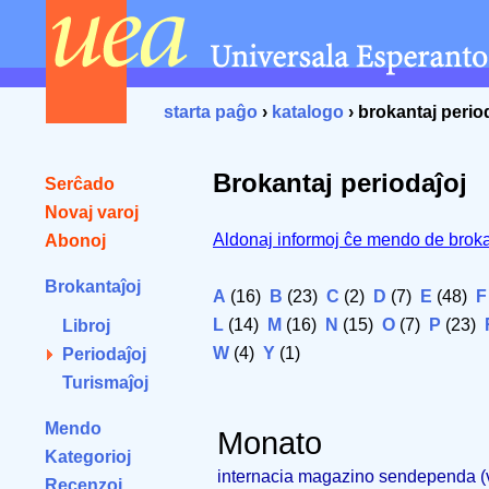
starta paĝo
›
katalogo
› brokantaj perio
Brokantaj periodaĵoj
Serĉado
Novaj varoj
Aldonaj informoj ĉe mendo de broka
Abonoj
Brokantaĵoj
A
(16)
B
(23)
C
(2)
D
(7)
E
(48)
F
L
(14)
M
(16)
N
(15)
O
(7)
P
(23)
Libroj
W
(4)
Y
(1)
Periodaĵoj
Turismaĵoj
Mendo
Monato
Kategorioj
internacia magazino sendependa 
Recenzoj