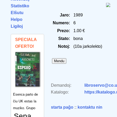
Statistiko
Elŝutu
Jaro:
1989
Helpo
Numero:
6
Ligiloj
Prezo:
1.00 €
Stato:
bona
SPECIALA
OFERTO!
Notoj:
(10a jarkolekto)
Demandoj:
libroservo@co.u
Katalogo:
https://katalogo
Esenca parto de
ĉiu UK estas la
starta paĝo
::
kontaktu nin
muziko. Grupo
Sepa