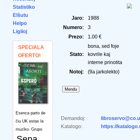
Statistiko
Elŝutu
Jaro:
1988
Helpo
Numero:
3
Ligiloj
Prezo:
1.00 €
bona, sed foje
SPECIALA
Stato:
kovrile kaj
OFERTO!
interne prinotita
Notoj:
(9a jarkolekto)
Esenca parto de
Demandoj:
libroservo@co.u
ĉiu UK estas la
Katalogo:
https://katalogo
muziko. Grupo
Sepa