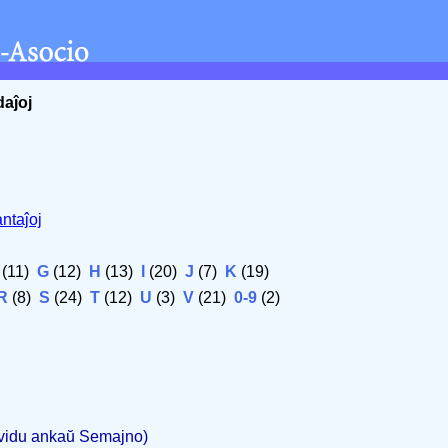
daĵoj
ntaĵoj
(11)
G
(12)
H
(13)
I
(20)
J
(7)
K
(19)
R
(8)
S
(24)
T
(12)
U
(3)
V
(21)
0-9
(2)
(vidu ankaŭ Semajno)