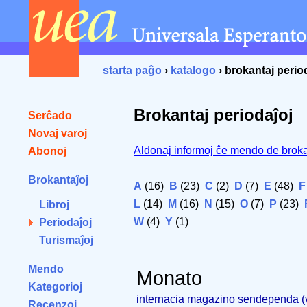
starta paĝo
›
katalogo
› brokantaj perio
Brokantaj periodaĵoj
Serĉado
Novaj varoj
Aldonaj informoj ĉe mendo de broka
Abonoj
Brokantaĵoj
A
(16)
B
(23)
C
(2)
D
(7)
E
(48)
F
L
(14)
M
(16)
N
(15)
O
(7)
P
(23)
Libroj
W
(4)
Y
(1)
Periodaĵoj
Turismaĵoj
Mendo
Monato
Kategorioj
internacia magazino sendependa 
Recenzoj