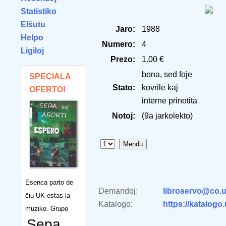
Statistiko
Elŝutu
Jaro:
1988
Helpo
Numero:
4
Ligiloj
Prezo:
1.00 €
bona, sed foje
SPECIALA
Stato:
kovrile kaj
OFERTO!
interne prinotita
Notoj:
(9a jarkolekto)
Esenca parto de
Demandoj:
libroservo@co.u
ĉiu UK estas la
Katalogo:
https://katalogo
muziko. Grupo
Sepa