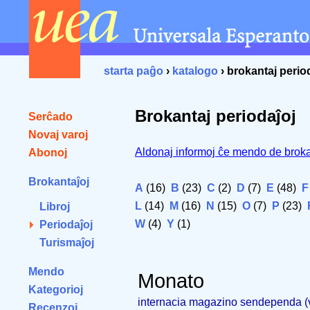
starta paĝo
›
katalogo
› brokantaj perio
Brokantaj periodaĵoj
Serĉado
Novaj varoj
Aldonaj informoj ĉe mendo de broka
Abonoj
Brokantaĵoj
A
(16)
B
(23)
C
(2)
D
(7)
E
(48)
F
L
(14)
M
(16)
N
(15)
O
(7)
P
(23)
Libroj
W
(4)
Y
(1)
Periodaĵoj
Turismaĵoj
Mendo
Monato
Kategorioj
internacia magazino sendependa 
Recenzoj