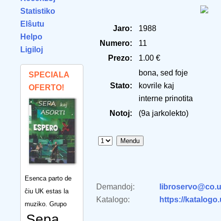
Statistiko
Elŝutu
Jaro:
1988
Helpo
Numero:
11
Ligiloj
Prezo:
1.00 €
bona, sed foje
SPECIALA
Stato:
kovrile kaj
OFERTO!
interne prinotita
Notoj:
(9a jarkolekto)
Esenca parto de
Demandoj:
libroservo@co.u
ĉiu UK estas la
Katalogo:
https://katalogo
muziko. Grupo
Sepa