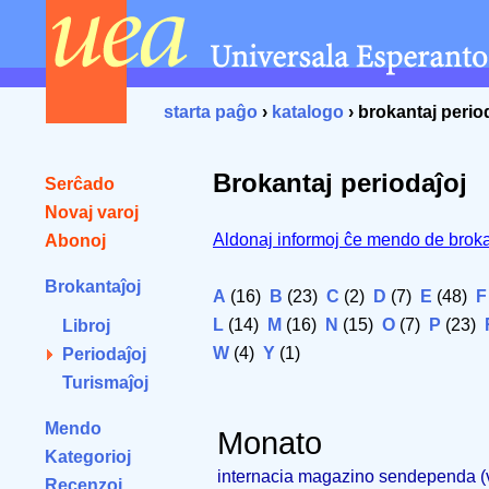
starta paĝo
›
katalogo
› brokantaj perio
Brokantaj periodaĵoj
Serĉado
Novaj varoj
Aldonaj informoj ĉe mendo de broka
Abonoj
Brokantaĵoj
A
(16)
B
(23)
C
(2)
D
(7)
E
(48)
F
L
(14)
M
(16)
N
(15)
O
(7)
P
(23)
Libroj
W
(4)
Y
(1)
Periodaĵoj
Turismaĵoj
Mendo
Monato
Kategorioj
internacia magazino sendependa 
Recenzoj