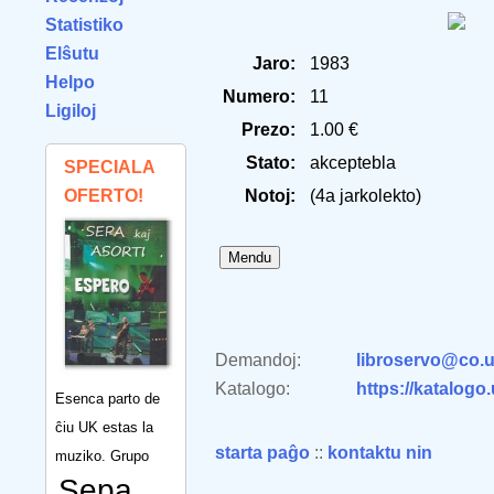
Statistiko
Elŝutu
Jaro:
1983
Helpo
Numero:
11
Ligiloj
Prezo:
1.00 €
Stato:
akceptebla
SPECIALA
OFERTO!
Notoj:
(4a jarkolekto)
Demandoj:
libroservo@co.u
Katalogo:
https://katalogo
Esenca parto de
ĉiu UK estas la
starta paĝo
::
kontaktu nin
muziko. Grupo
Sepa