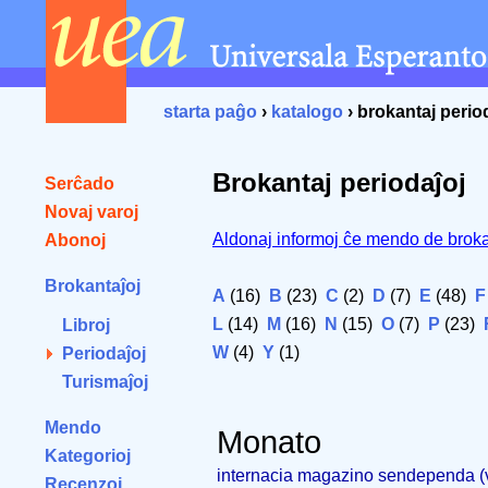
starta paĝo
›
katalogo
› brokantaj perio
Brokantaj periodaĵoj
Serĉado
Novaj varoj
Aldonaj informoj ĉe mendo de broka
Abonoj
Brokantaĵoj
A
(16)
B
(23)
C
(2)
D
(7)
E
(48)
F
L
(14)
M
(16)
N
(15)
O
(7)
P
(23)
Libroj
W
(4)
Y
(1)
Periodaĵoj
Turismaĵoj
Mendo
Monato
Kategorioj
internacia magazino sendependa 
Recenzoj