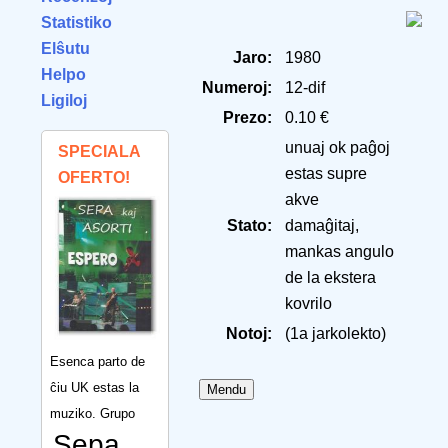
Statistiko
Elŝutu
Jaro:
1980
Helpo
Numeroj:
12-dif
Ligiloj
Prezo:
0.10 €
unuaj ok paĝoj
SPECIALA
estas supre
OFERTO!
akve
Stato:
damaĝitaj,
mankas angulo
de la ekstera
kovrilo
Notoj:
(1a jarkolekto)
Esenca parto de
ĉiu UK estas la
muziko. Grupo
Sepa