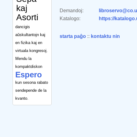
kaj
Demandoj:
libroservo@co.u
Asorti
Katalogo:
https://katalogo
dancigis
aŭskultantojn kaj
starta paĝo
::
kontaktu nin
en fizika kaj en
virtuala kongresoj.
Mendu la
kompaktdiskon
Espero
kun sesona rabato
sendepende de la
kvanto.