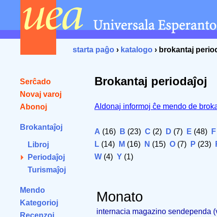
starta paĝo
›
katalogo
› brokantaj perio
Brokantaj periodaĵoj
Serĉado
Novaj varoj
Aldonaj informoj ĉe mendo de broka
Abonoj
Brokantaĵoj
A
(16)
B
(23)
C
(2)
D
(7)
E
(48)
F
L
(14)
M
(16)
N
(15)
O
(7)
P
(23)
Libroj
W
(4)
Y
(1)
Periodaĵoj
Turismaĵoj
Mendo
Monato
Kategorioj
internacia magazino sendependa 
Recenzoj