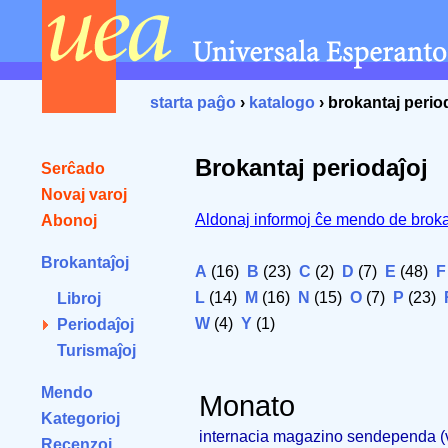
starta paĝo
›
katalogo
› brokantaj perio
Brokantaj periodaĵoj
Serĉado
Novaj varoj
Aldonaj informoj ĉe mendo de broka
Abonoj
Brokantaĵoj
A
(16)
B
(23)
C
(2)
D
(7)
E
(48)
F
L
(14)
M
(16)
N
(15)
O
(7)
P
(23)
Libroj
W
(4)
Y
(1)
Periodaĵoj
Turismaĵoj
Mendo
Monato
Kategorioj
internacia magazino sendependa 
Recenzoj