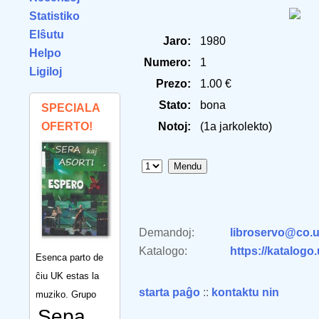
Statistiko
Elŝutu
Jaro:
1980
Helpo
Numero:
1
Ligiloj
Prezo:
1.00 €
Stato:
bona
SPECIALA
OFERTO!
Notoj:
(1a jarkolekto)
Demandoj:
libroservo@co.u
Katalogo:
https://katalogo
Esenca parto de
ĉiu UK estas la
starta paĝo
::
kontaktu nin
muziko. Grupo
Sepa