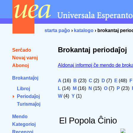
starta paĝo
›
katalogo
› brokantaj perio
Brokantaj periodaĵoj
Serĉado
Novaj varoj
Aldonaj informoj ĉe mendo de broka
Abonoj
Brokantaĵoj
A
(16)
B
(23)
C
(2)
D
(7)
E
(48)
F
L
(14)
M
(16)
N
(15)
O
(7)
P
(23)
Libroj
W
(4)
Y
(1)
Periodaĵoj
Turismaĵoj
Mendo
El Popola Ĉinio
Kategorioj
Recenzoj