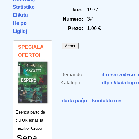
Statistiko
Jaro:
1977
Elŝutu
Numero:
3/4
Helpo
Prezo:
1.00 €
Ligiloj
SPECIALA
OFERTO!
Demandoj:
libroservo@co.u
Katalogo:
https://katalogo
starta paĝo
::
kontaktu nin
Esenca parto de
ĉiu UK estas la
muziko. Grupo
Sepa