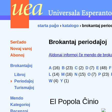
starta paĝo
›
katalogo
› brokantaj perio
Brokantaj periodaĵoj
Serĉado
Novaj varoj
Aldonaj informoj ĉe mendo de broka
Abonoj
Brokantaĵoj
A
(16)
B
(23)
C
(2)
D
(7)
E
(48)
F
L
(14)
M
(16)
N
(15)
O
(7)
P
(23)
Libroj
W
(4)
Y
(1)
Periodaĵoj
Turismaĵoj
Mendo
El Popola Ĉinio
Kategorioj
Recenzoj