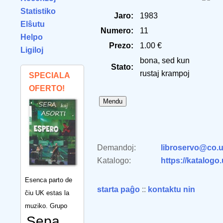
Statistiko
Jaro:
1983
Elŝutu
Numero:
11
Helpo
Prezo:
1.00 €
Ligiloj
bona, sed kun
Stato:
rustaj krampoj
SPECIALA
OFERTO!
Demandoj:
libroservo@co.u
Katalogo:
https://katalogo
Esenca parto de
starta paĝo
::
kontaktu nin
ĉiu UK estas la
muziko. Grupo
Sepa