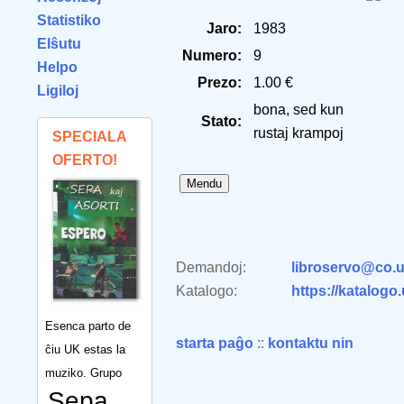
Statistiko
Jaro:
1983
Elŝutu
Numero:
9
Helpo
Prezo:
1.00 €
Ligiloj
bona, sed kun
Stato:
rustaj krampoj
SPECIALA
OFERTO!
Demandoj:
libroservo@co.u
Katalogo:
https://katalogo
Esenca parto de
starta paĝo
::
kontaktu nin
ĉiu UK estas la
muziko. Grupo
Sepa