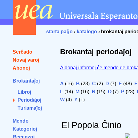
starta paĝo
›
katalogo
› brokantaj perio
Brokantaj periodaĵoj
Serĉado
Novaj varoj
Aldonaj informoj ĉe mendo de broka
Abonoj
Brokantaĵoj
A
(16)
B
(23)
C
(2)
D
(7)
E
(48)
F
L
(14)
M
(16)
N
(15)
O
(7)
P
(23)
Libroj
W
(4)
Y
(1)
Periodaĵoj
Turismaĵoj
Mendo
El Popola Ĉinio
Kategorioj
Recenzoj