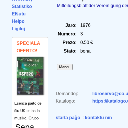
Mitteilungsblatt der Vereinigung d
Statistiko
Elŝutu
Helpo
Jaro:
1976
Ligiloj
Numero:
3
Prezo:
0.50 €
SPECIALA
OFERTO!
Stato:
bona
Demandoj:
libroservo@co.u
Katalogo:
https://katalogo
Esenca parto de
ĉiu UK estas la
starta paĝo
::
kontaktu nin
muziko. Grupo
Sepa