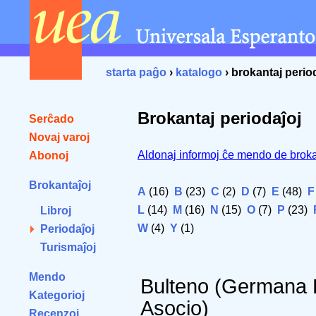
starta paĝo
›
katalogo
› brokantaj perio
Brokantaj periodaĵoj
Serĉado
Novaj varoj
Aldonaj informoj ĉe mendo de broka
Abonoj
Brokantaĵoj
A
(16)
B
(23)
C
(2)
D
(7)
E
(48)
F
L
(14)
M
(16)
N
(15)
O
(7)
P
(23)
Libroj
W
(4)
Y
(1)
Periodaĵoj
Turismaĵoj
Mendo
Bulteno (Germana E
Kategorioj
Asocio)
Recenzoj