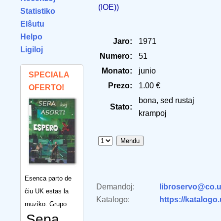
(IOE))
Statistiko
Elŝutu
Helpo
Jaro:
1971
Ligiloj
Numero:
51
Monato:
junio
SPECIALA
Prezo:
1.00 €
OFERTO!
bona, sed rustaj
Stato:
krampoj
Esenca parto de
Demandoj:
libroservo@co.u
ĉiu UK estas la
Katalogo:
https://katalogo
muziko. Grupo
Sepa