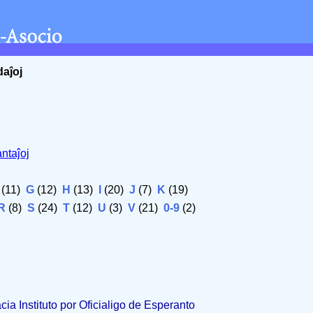
daĵoj
ntaĵoj
(11)
G
(12)
H
(13)
I
(20)
J
(7)
K
(19)
R
(8)
S
(24)
T
(12)
U
(3)
V
(21)
0-9
(2)
acia Instituto por Oficialigo de Esperanto