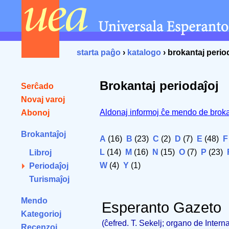
starta paĝo
›
katalogo
› brokantaj perio
Brokantaj periodaĵoj
Serĉado
Novaj varoj
Aldonaj informoj ĉe mendo de broka
Abonoj
Brokantaĵoj
A
(16)
B
(23)
C
(2)
D
(7)
E
(48)
F
L
(14)
M
(16)
N
(15)
O
(7)
P
(23)
Libroj
W
(4)
Y
(1)
Periodaĵoj
Turismaĵoj
Mendo
Esperanto Gazeto
Kategorioj
(ĉefred. T. Sekelj; organo de Intern
Recenzoj