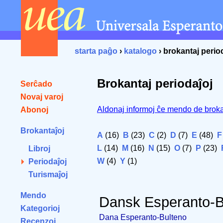
starta paĝo
›
katalogo
› brokantaj perio
Brokantaj periodaĵoj
Serĉado
Novaj varoj
Aldonaj informoj ĉe mendo de broka
Abonoj
Brokantaĵoj
A
(16)
B
(23)
C
(2)
D
(7)
E
(48)
F
L
(14)
M
(16)
N
(15)
O
(7)
P
(23)
Libroj
W
(4)
Y
(1)
Periodaĵoj
Turismaĵoj
Mendo
Dansk Esperanto-B
Kategorioj
Dana Esperanto-Bulteno
Recenzoj