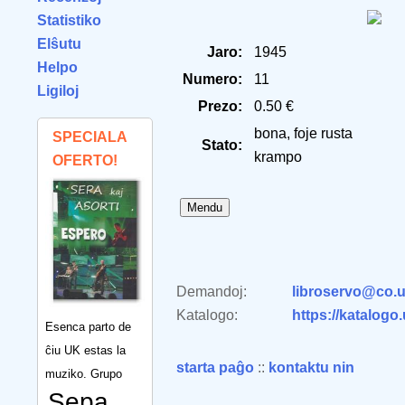
Statistiko
Elŝutu
Jaro:
1945
Helpo
Numero:
11
Ligiloj
Prezo:
0.50 €
bona, foje rusta
SPECIALA
Stato:
krampo
OFERTO!
Demandoj:
libroservo@co.u
Katalogo:
https://katalogo
Esenca parto de
ĉiu UK estas la
starta paĝo
::
kontaktu nin
muziko. Grupo
Sepa