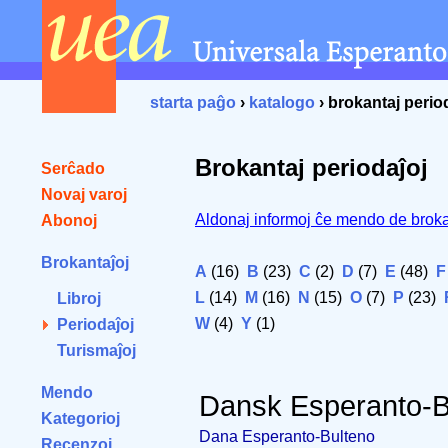
starta paĝo
›
katalogo
› brokantaj perio
Brokantaj periodaĵoj
Serĉado
Novaj varoj
Aldonaj informoj ĉe mendo de broka
Abonoj
Brokantaĵoj
A
(16)
B
(23)
C
(2)
D
(7)
E
(48)
F
L
(14)
M
(16)
N
(15)
O
(7)
P
(23)
Libroj
W
(4)
Y
(1)
Periodaĵoj
Turismaĵoj
Mendo
Dansk Esperanto-B
Kategorioj
Dana Esperanto-Bulteno
Recenzoj