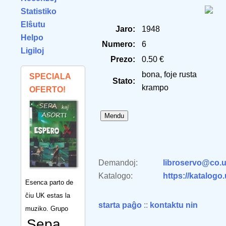
Statistiko
Elŝutu
Jaro:
1948
Helpo
Numero:
6
Ligiloj
Prezo:
0.50 €
bona, foje rusta
SPECIALA
Stato:
krampo
OFERTO!
Demandoj:
libroservo@co.u
Katalogo:
https://katalogo
Esenca parto de
ĉiu UK estas la
starta paĝo
::
kontaktu nin
muziko. Grupo
Sepa