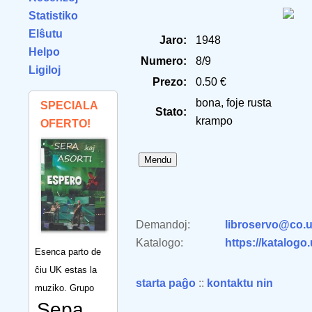
Statistiko
Elŝutu
Jaro:
1948
Helpo
Numero:
8/9
Ligiloj
Prezo:
0.50 €
bona, foje rusta
SPECIALA
Stato:
krampo
OFERTO!
Demandoj:
libroservo@co.u
Katalogo:
https://katalogo
Esenca parto de
ĉiu UK estas la
starta paĝo
::
kontaktu nin
muziko. Grupo
Sepa