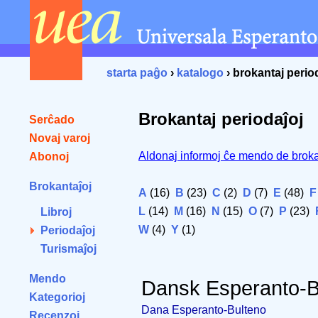
starta paĝo
›
katalogo
› brokantaj perio
Brokantaj periodaĵoj
Serĉado
Novaj varoj
Aldonaj informoj ĉe mendo de broka
Abonoj
Brokantaĵoj
A
(16)
B
(23)
C
(2)
D
(7)
E
(48)
F
L
(14)
M
(16)
N
(15)
O
(7)
P
(23)
Libroj
W
(4)
Y
(1)
Periodaĵoj
Turismaĵoj
Mendo
Dansk Esperanto-B
Kategorioj
Dana Esperanto-Bulteno
Recenzoj