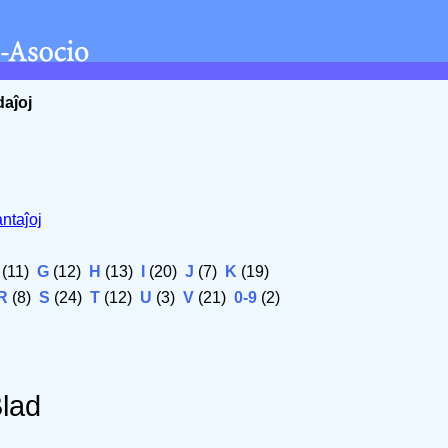
daĵoj
ntaĵoj
(11)
G
(12)
H
(13)
I
(20)
J
(7)
K
(19)
R
(8)
S
(24)
T
(12)
U
(3)
V
(21)
0-9
(2)
lad