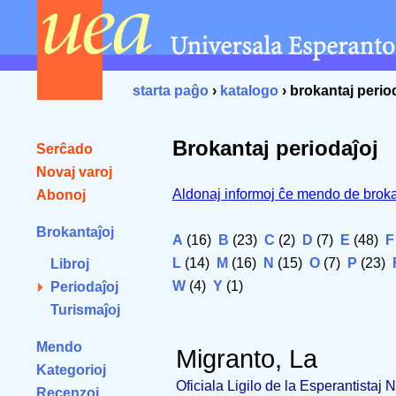
starta paĝo
›
katalogo
› brokantaj perio
Brokantaj periodaĵoj
Serĉado
Novaj varoj
Aldonaj informoj ĉe mendo de broka
Abonoj
Brokantaĵoj
A
(16)
B
(23)
C
(2)
D
(7)
E
(48)
F
L
(14)
M
(16)
N
(15)
O
(7)
P
(23)
Libroj
W
(4)
Y
(1)
Periodaĵoj
Turismaĵoj
Mendo
Migranto, La
Kategorioj
Oficiala Ligilo de la Esperantistaj
Recenzoj