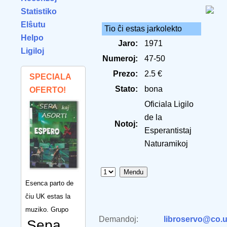
Statistiko
Elŝutu
Tio ĉi estas jarkolekto
Helpo
Jaro:
1971
Ligiloj
Numeroj:
47-50
Prezo:
2.5 €
SPECIALA
Stato:
bona
OFERTO!
Oficiala Ligilo
de la
Notoj:
Esperantistaj
Naturamikoj
Esenca parto de
ĉiu UK estas la
muziko. Grupo
Demandoj:
libroservo@co.u
Sepa