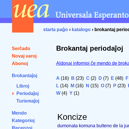
starta paĝo
›
katalogo
› brokantaj perio
Brokantaj periodaĵoj
Serĉado
Novaj varoj
Aldonaj informoj ĉe mendo de broka
Abonoj
Brokantaĵoj
A
(16)
B
(23)
C
(2)
D
(7)
E
(48)
F
L
(14)
M
(16)
N
(15)
O
(7)
P
(23)
Libroj
W
(4)
Y
(1)
Periodaĵoj
Turismaĵoj
Mendo
Koncize
Kategorioj
dumonata komuna bulteno de la junu
Recenzoj