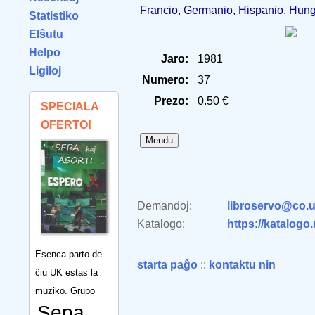
Francio, Germanio, Hispanio, Hungar
Statistiko
Elŝutu
Helpo
Jaro:
1981
Ligiloj
Numero:
37
Prezo:
0.50 €
SPECIALA
OFERTO!
Demandoj:
libroservo@co.u
Katalogo:
https://katalogo
Esenca parto de
starta paĝo
::
kontaktu nin
ĉiu UK estas la
muziko. Grupo
Sepa