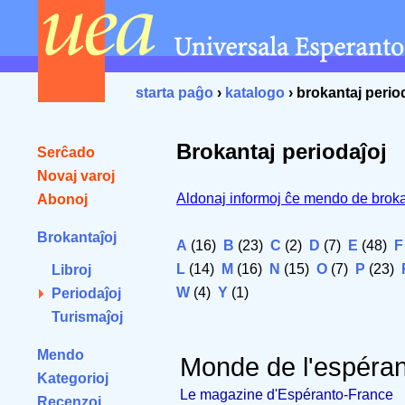
starta paĝo
›
katalogo
› brokantaj perio
Brokantaj periodaĵoj
Serĉado
Novaj varoj
Aldonaj informoj ĉe mendo de broka
Abonoj
Brokantaĵoj
A
(16)
B
(23)
C
(2)
D
(7)
E
(48)
F
L
(14)
M
(16)
N
(15)
O
(7)
P
(23)
Libroj
W
(4)
Y
(1)
Periodaĵoj
Turismaĵoj
Mendo
Monde de l'espéran
Kategorioj
Le magazine d'Espéranto-France
Recenzoj