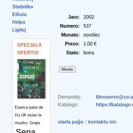
Statistiko
Elŝutu
Jaro:
2002
Helpo
Numero:
537
Ligiloj
Monato:
nov/dec
Prezo:
1.00 €
SPECIALA
OFERTO!
Stato:
bona
Demandoj:
libroservo@co.u
Katalogo:
https://katalogo
Esenca parto de
ĉiu UK estas la
starta paĝo
::
kontaktu nin
muziko. Grupo
Sepa