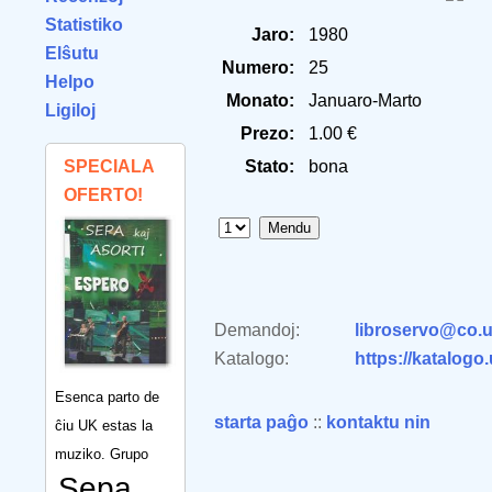
Statistiko
Jaro:
1980
Elŝutu
Numero:
25
Helpo
Monato:
Januaro-Marto
Ligiloj
Prezo:
1.00 €
SPECIALA
Stato:
bona
OFERTO!
Demandoj:
libroservo@co.u
Katalogo:
https://katalogo
Esenca parto de
starta paĝo
::
kontaktu nin
ĉiu UK estas la
muziko. Grupo
Sepa