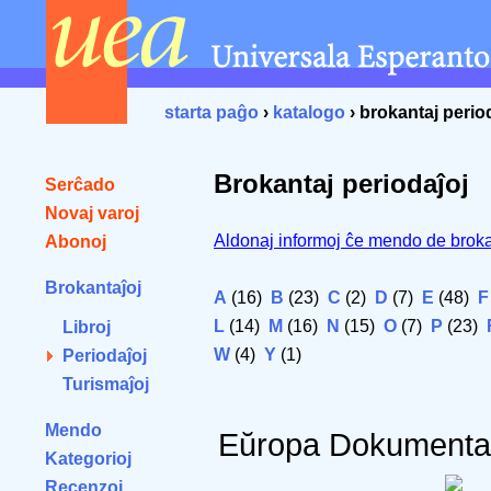
starta paĝo
›
katalogo
› brokantaj perio
Brokantaj periodaĵoj
Serĉado
Novaj varoj
Aldonaj informoj ĉe mendo de broka
Abonoj
Brokantaĵoj
A
(16)
B
(23)
C
(2)
D
(7)
E
(48)
F
L
(14)
M
(16)
N
(15)
O
(7)
P
(23)
Libroj
W
(4)
Y
(1)
Periodaĵoj
Turismaĵoj
Mendo
Eŭropa Dokumenta
Kategorioj
Recenzoj