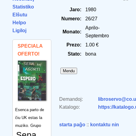
Statistiko
Jaro:
1980
Elŝutu
Numero:
26/27
Helpo
Aprilo-
Ligiloj
Monato:
Septembro
Prezo:
1.00 €
SPECIALA
OFERTO!
Stato:
bona
Demandoj:
libroservo@co.u
Katalogo:
https://katalogo
Esenca parto de
ĉiu UK estas la
starta paĝo
::
kontaktu nin
muziko. Grupo
Sepa