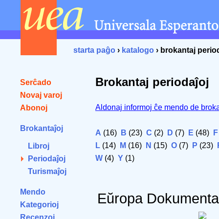
starta paĝo
›
katalogo
› brokantaj perio
Brokantaj periodaĵoj
Serĉado
Novaj varoj
Aldonaj informoj ĉe mendo de broka
Abonoj
Brokantaĵoj
A
(16)
B
(23)
C
(2)
D
(7)
E
(48)
F
L
(14)
M
(16)
N
(15)
O
(7)
P
(23)
Libroj
W
(4)
Y
(1)
Periodaĵoj
Turismaĵoj
Mendo
Eŭropa Dokumenta
Kategorioj
Recenzoj