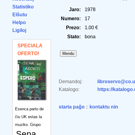
Statistiko
Jaro:
1978
Elŝutu
Numero:
17
Helpo
Prezo:
1.00 €
Ligiloj
Stato:
bona
SPECIALA
OFERTO!
Demandoj:
libroservo@co.u
Katalogo:
https://katalogo
starta paĝo
::
kontaktu nin
Esenca parto de
ĉiu UK estas la
muziko. Grupo
Sepa