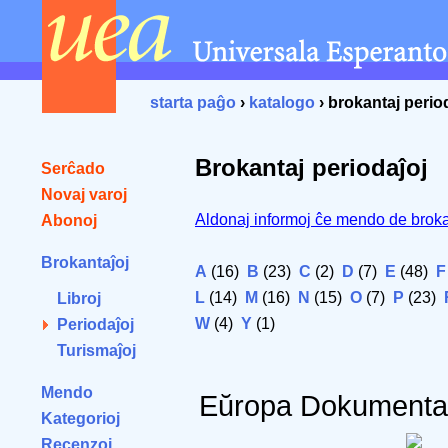
starta paĝo
›
katalogo
› brokantaj perio
Brokantaj periodaĵoj
Serĉado
Novaj varoj
Aldonaj informoj ĉe mendo de broka
Abonoj
Brokantaĵoj
A
(16)
B
(23)
C
(2)
D
(7)
E
(48)
F
L
(14)
M
(16)
N
(15)
O
(7)
P
(23)
Libroj
W
(4)
Y
(1)
Periodaĵoj
Turismaĵoj
Mendo
Eŭropa Dokumenta
Kategorioj
Recenzoj