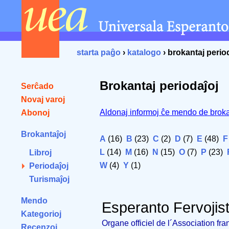
starta paĝo
›
katalogo
› brokantaj perio
Brokantaj periodaĵoj
Serĉado
Novaj varoj
Aldonaj informoj ĉe mendo de broka
Abonoj
Brokantaĵoj
A
(16)
B
(23)
C
(2)
D
(7)
E
(48)
F
L
(14)
M
(16)
N
(15)
O
(7)
P
(23)
Libroj
W
(4)
Y
(1)
Periodaĵoj
Turismaĵoj
Mendo
Esperanto Fervojis
Kategorioj
Organe officiel de l´Association fr
Recenzoj