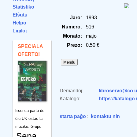
Statistiko
Elŝutu
Jaro:
1993
Helpo
Numero:
516
Ligiloj
Monato:
majo
Prezo:
0.50 €
SPECIALA
OFERTO!
Demandoj:
libroservo@co.u
Katalogo:
https://katalogo
Esenca parto de
starta paĝo
::
kontaktu nin
ĉiu UK estas la
muziko. Grupo
Sepa