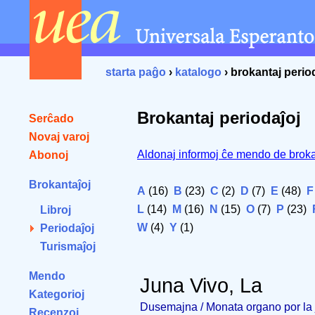
starta paĝo
›
katalogo
› brokantaj perio
Brokantaj periodaĵoj
Serĉado
Novaj varoj
Aldonaj informoj ĉe mendo de broka
Abonoj
Brokantaĵoj
A
(16)
B
(23)
C
(2)
D
(7)
E
(48)
F
L
(14)
M
(16)
N
(15)
O
(7)
P
(23)
Libroj
W
(4)
Y
(1)
Periodaĵoj
Turismaĵoj
Mendo
Juna Vivo, La
Kategorioj
Dusemajna / Monata organo por la 
Recenzoj