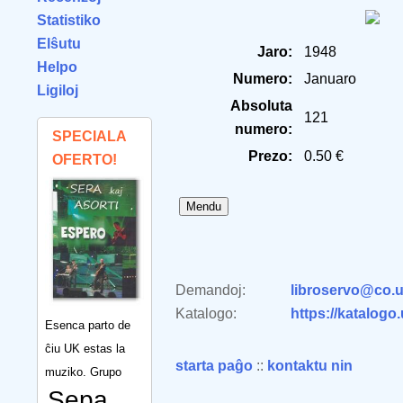
Statistiko
Elŝutu
Jaro:
1948
Helpo
Numero:
Januaro
Ligiloj
Absoluta
121
numero:
SPECIALA
Prezo:
0.50 €
OFERTO!
Demandoj:
libroservo@co.u
Katalogo:
https://katalogo
Esenca parto de
ĉiu UK estas la
starta paĝo
::
kontaktu nin
muziko. Grupo
Sepa