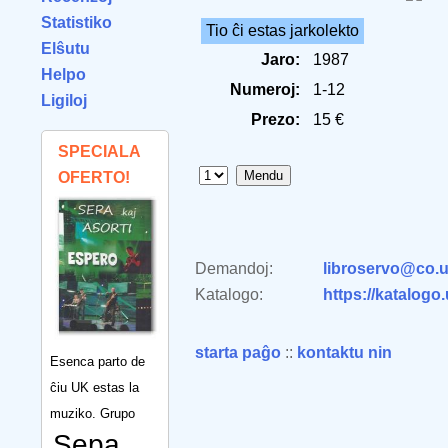
Statistiko
Tio ĉi estas jarkolekto
Elŝutu
Jaro:
1987
Helpo
Numeroj:
1-12
Ligiloj
Prezo:
15 €
SPECIALA
OFERTO!
Demandoj:
libroservo@co.u
Katalogo:
https://katalogo
starta paĝo
::
kontaktu nin
Esenca parto de
ĉiu UK estas la
muziko. Grupo
Sepa