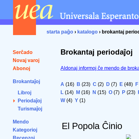
starta paĝo
›
katalogo
› brokantaj perio
Brokantaj periodaĵoj
Serĉado
Novaj varoj
Aldonaj informoj ĉe mendo de broka
Abonoj
Brokantaĵoj
A
(16)
B
(23)
C
(2)
D
(7)
E
(48)
F
L
(14)
M
(16)
N
(15)
O
(7)
P
(23)
Libroj
W
(4)
Y
(1)
Periodaĵoj
Turismaĵoj
Mendo
El Popola Ĉinio
Kategorioj
Recenzoj