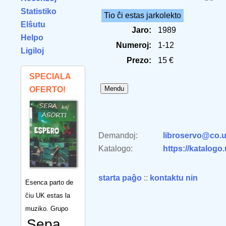
Statistiko
Tio ĉi estas jarkolekto
Elŝutu
Jaro:
1989
Helpo
Numeroj:
1-12
Ligiloj
Prezo:
15 €
SPECIALA
OFERTO!
Demandoj:
libroservo@co.u
Katalogo:
https://katalogo
starta paĝo
::
kontaktu nin
Esenca parto de
ĉiu UK estas la
muziko. Grupo
Sepa