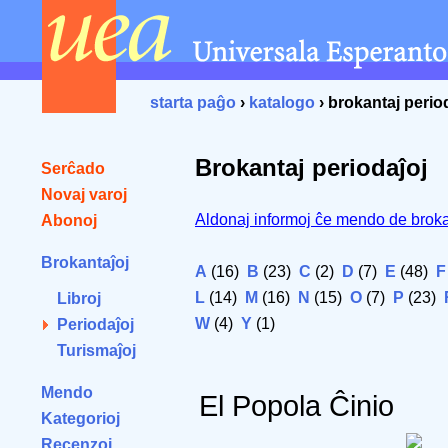
starta paĝo
›
katalogo
› brokantaj perio
Brokantaj periodaĵoj
Serĉado
Novaj varoj
Aldonaj informoj ĉe mendo de broka
Abonoj
Brokantaĵoj
A
(16)
B
(23)
C
(2)
D
(7)
E
(48)
F
L
(14)
M
(16)
N
(15)
O
(7)
P
(23)
Libroj
W
(4)
Y
(1)
Periodaĵoj
Turismaĵoj
Mendo
El Popola Ĉinio
Kategorioj
Recenzoj